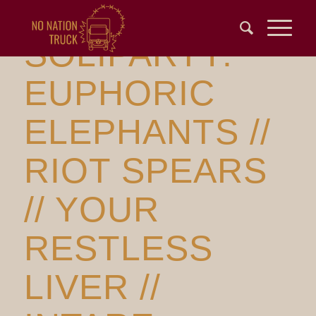
SOLIPARTY:
EUPHORIC
ELEPHANTS //
RIOT SPEARS
// YOUR
RESTLESS
LIVER //