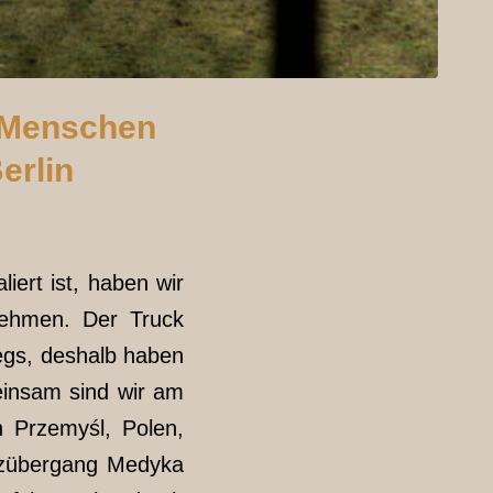
8 Menschen
erlin
iert ist, haben wir
nehmen. Der Truck
gs, deshalb haben
insam sind wir am
n Przemyśl, Polen,
nzübergang Medyka