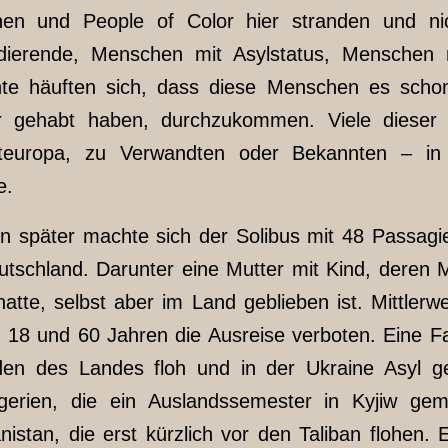
n und People of Color hier stranden und nic
udierende, Menschen mit Asylstatus, Menschen m
ichte häuften sich, dass diese Menschen es sch
 gehabt haben, durchzukommen. Viele dieser
teuropa, zu Verwandten oder Bekannten – in 
kte.
n später machte sich der Solibus mit 48 Passagie
schland. Darunter eine Mutter mit Kind, deren M
tte, selbst aber im Land geblieben ist. Mittlerwe
18 und 60 Jahren die Ausreise verboten. Eine Fam
den des Landes floh und in der Ukraine Asyl ge
gerien, die ein Auslandssemester in Kyjiw gem
istan, die erst kürzlich vor den Taliban flohen.