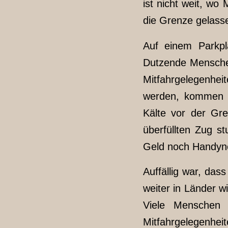
ist nicht weit, w
die Grenze gelass
Auf einem Parkpl
Dutzende Menschen,
Mitfahrgelegenheit
werden, kommen hi
Kälte vor der Gr
überfüllten Zug s
Geld noch Handyn
Auffällig war, da
weiter in Länder w
Viele Menschen 
Mitfahrgelegenhei