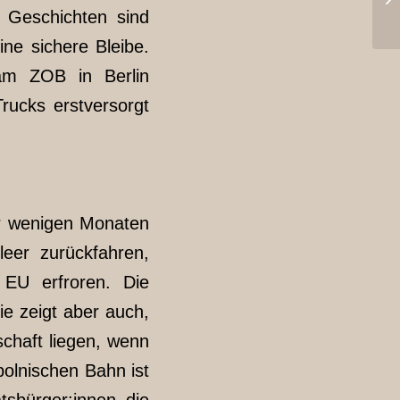
8 Geschichten sind
ne sichere Bleibe.
am ZOB in Berlin
ucks erstversorgt
or wenigen Monaten
eer zurückfahren,
 EU erfroren. Die
sie zeigt aber auch,
schaft liegen, wenn
polnischen Bahn ist
tsbürger:innen die