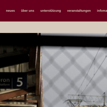
neues
über uns
unterstützung
veranstaltungen
infoma