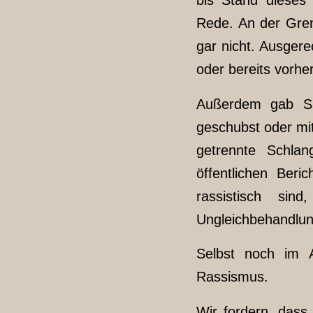
Rede. An der Gre
gar nicht. Ausgere
oder bereits vorh
Außerdem gab Si
geschubst oder mi
getrennte Schlan
öffentlichen Beri
rassistisch si
Ungleichbehandlung
Selbst noch im A
Rassismus.
Wir fordern, dass