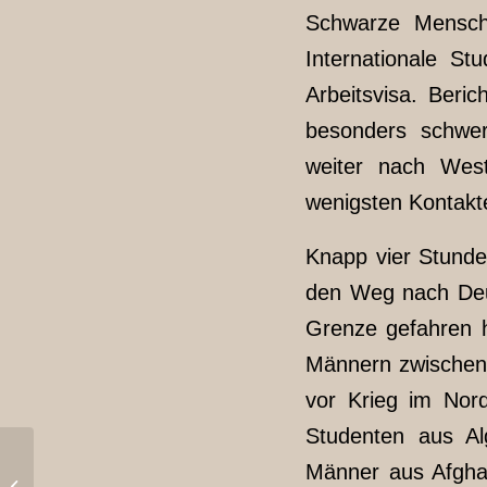
Schwarze Mensche
Internationale St
Arbeitsvisa. Ber
besonders schwer
weiter nach Wes
wenigsten Konta
Knapp vier Stunde
den Weg nach Deut
Grenze gefahren ha
Männern zwischen 
vor Krieg im Nor
Studenten aus Al
Männer aus Afghan
no nation truck zurück